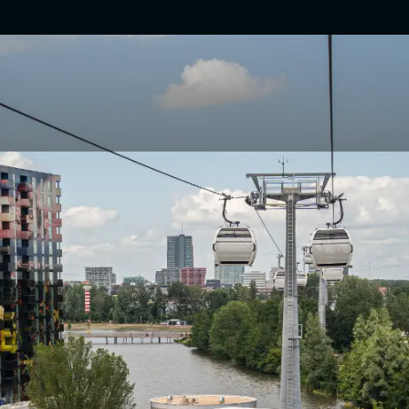
s Company Almere!
an binnen in onze nieuwste
nny, onze energieke eigenaren, een
ij ons vind je meer dan alleen
n een hart voor goede doelen.
ompany Almere jouw
het gezelligste team van The