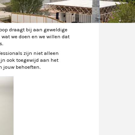
en cultuur van ondersteuning
s voedt. Voel je vanaf dag één
koop draagt bij aan geweldige
p wat we doen en we willen dat
s.
essionals zijn niet alleen
ijn ook toegewijd aan het
n jouw behoeften.