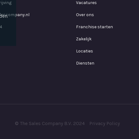
ijving
Vacatures
lescompany.nl
Over ons
den.
4
Franchise starten
Zakelijk
Locaties
Diensten
© The Sales Company B.V. 2024
Privacy Policy