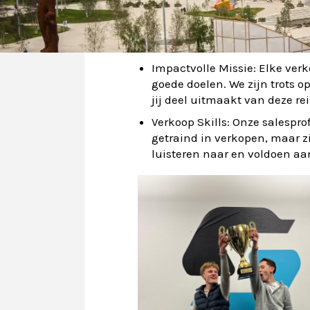
Sales Company. We hebben e
en positiviteit, wat ons succe
onderdeel van onze familie.
Impactvolle Missie: Elke ver
goede doelen. We zijn trots o
jij deel uitmaakt van deze rei
Verkoop Skills: Onze salesprof
getraind in verkopen, maar z
luisteren naar en voldoen aa