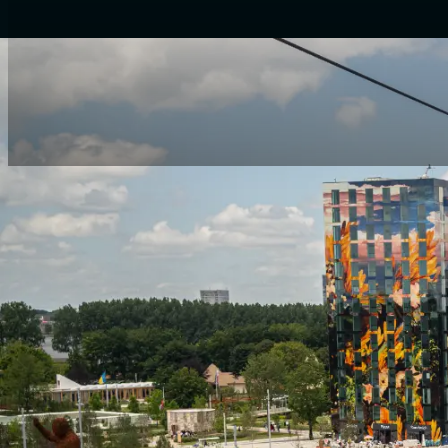
Welkom bij The Sale
Klaar om impact te maken? Stap d
vestiging. Hier leiden Dylan en Da
team van top salesprofessionals. B
verkooptalent; je vindt er passie e
Waarom The Sales C
keuze moet zijn:
Ons Team: In Almere vind je 