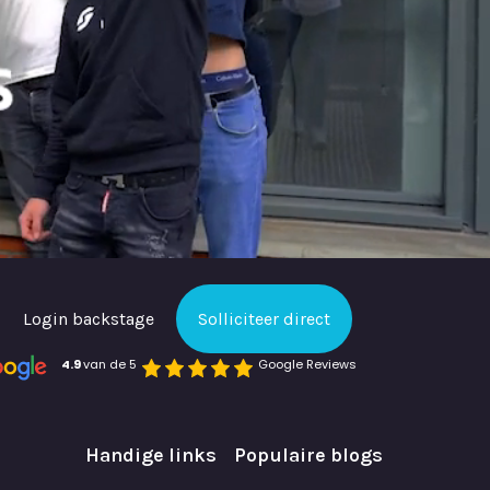
Login backstage
Solliciteer direct
4.9 
van de 5
Google Reviews
Handige links
Populaire blogs