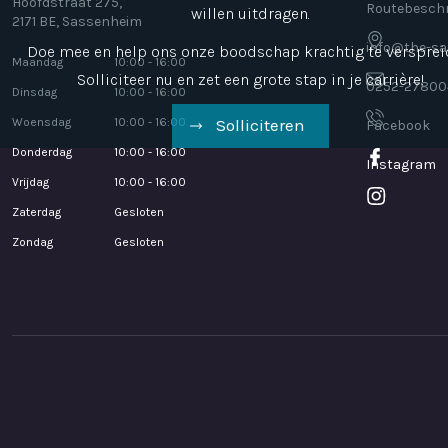
Hoofdstraat 275,
Routebeschr
willen uitdragen.
2171 BE, Sassenheim
info@the-sa
Doe mee en help ons onze boodschap krachtig te versprei
Maandag
10:00 - 16:00
Solliciteer nu en zet een grote stap in je carrière!
0252-27800
Dinsdag
10:00 - 16:00
Woensdag
10:00 - 16:00
Solliciteren
Facebook
Donderdag
10:00 - 16:00
Instagram
Vrijdag
10:00 - 16:00
Zaterdag
Gesloten
Zondag
Gesloten