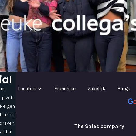
ial
ons
Locaties
Franchise
Zakelijk
Blogs
 jezelf
e eigen
eur bij
edreven
The Sales company
aarden