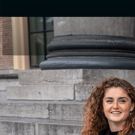
Welkom bij The 
sales en wil j
Company en ont
franchiseform
BEWEZEN
SUCCES