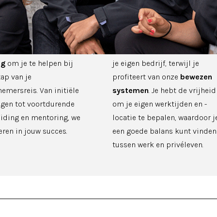
e Sales Company sta je er
Als franchiser bij The Sales
lleen voor. We bieden
Company geniet je van de
breide
ondersteuning en
voordelen van het hebben van
ng
om je te helpen bij
je eigen bedrijf, terwijl je
tap van je
profiteert van onze
bewezen
emersreis. Van initiële
systemen
. Je hebt de vrijheid
ngen tot voortdurende
om je eigen werktijden en -
iding en mentoring, we
locatie te bepalen, waardoor j
eren in jouw succes.
een goede balans kunt vinden
tussen werk en privéleven.