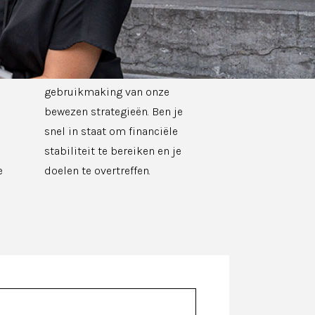
Bij The Sales Company is er
geen plafond op je verdiensten.
Met de juiste inzet en
gebruikmaking van onze
bewezen strategieën. Ben je
snel in staat om financiële
stabiliteit te bereiken en je
e
doelen te overtreffen.