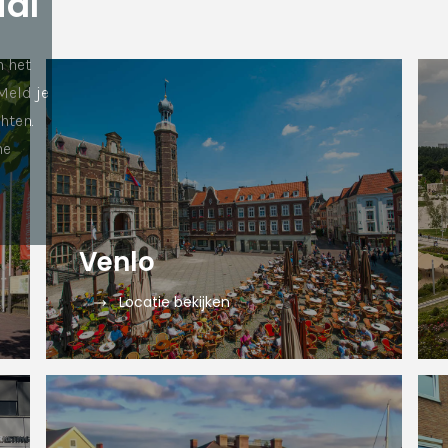
ial
n het
Meld je
hten.
he
Venlo
Locatie bekijken