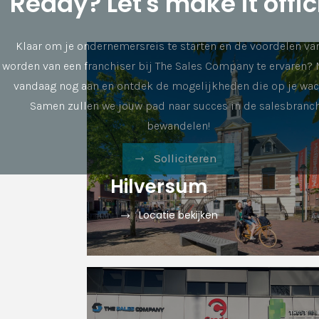
Ready? Let's make it offic
Klaar om je ondernemersreis te starten en de voordelen va
worden van een franchiser bij The Sales Company te ervaren? 
vandaag nog aan en ontdek de mogelijkheden die op je wac
Samen zullen we jouw pad naar succes in de salesbranc
bewandelen!
Solliciteren
Hilversum
Locatie bekijken