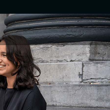
mende kans in de
r bij The Sales
et onze bewezen
aar financiële
ONBEPERKT
VERDIENPOTENTIEEL