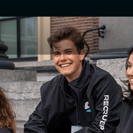
VOOR FRANCHISERS
Sales Company! Ben je op zoek naar een onderne
e je eigen bedrijf starten? Word dan een franchise
dek een wereld van mogelijkheden en succes. M
ule en uitgebreide ondersteuning ben je op weg n
vrijheid en professionele groei.
ONDERSTEUNING
FLEXIBILITEIT
EN TRAINING
EN VRIJHEID