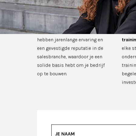
Als franchiser profiteer je van
Bij Th
ons
bewezen bedrijfsmodel
en
niet a
succesvolle strategieën. We
uitge
hebben jarenlange ervaring en
traini
een gevestigde reputatie in de
elke s
salesbranche, waardoor je een
ondern
solide basis hebt om je bedrijf
traini
op te bouwen.
begele
invest