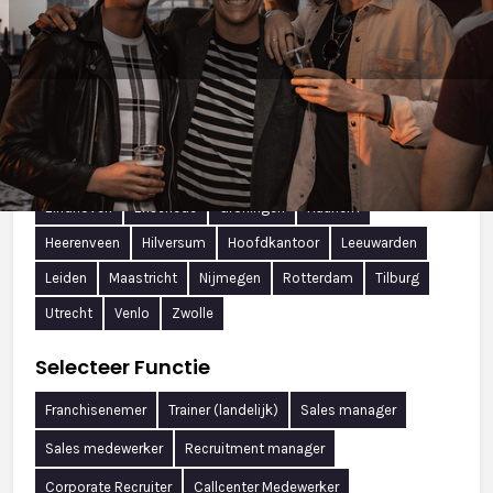
Zoek in alle vacatures
Selecteer Locatie
Alkmaar
Almere
Amersfoort
Amsterdam
Apeldoorn
Arnhem
Assen
Breda
Delft
Den Bosch
Den Haag
Eindhoven
Enschede
Groningen
Haarlem
Heerenveen
Hilversum
Hoofdkantoor
Leeuwarden
Leiden
Maastricht
Nijmegen
Rotterdam
Tilburg
Utrecht
Venlo
Zwolle
Selecteer Functie
Franchisenemer
Trainer (landelijk)
Sales manager
Sales medewerker
Recruitment manager
Corporate Recruiter
Callcenter Medewerker