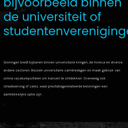
bijvoorbeeld binnen
de universiteit of
studentenvereniging
Groningen biedt bijbanen binnen universitaire kringen, de horeca en diverse
andere sectoren. Bezoek universitaire carrièredagen en maak gebruik van
online vacatureportalen om kansen te ontdekken. Overweeg ook
straatwerving of sales, waar prestatiegerelateerde beloningen een
aantrekkelijke optie zijn.