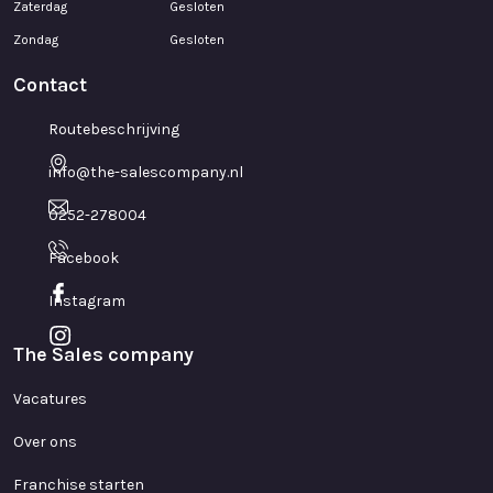
Zaterdag
Gesloten
Zondag
Gesloten
Contact
Routebeschrijving
info@the-salescompany.nl
0252-278004
Facebook
Instagram
The Sales company
Vacatures
Over ons
Franchise starten