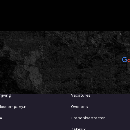
The Sales company
ijving
Vacatures
lescompany.nl
Over ons
4
Franchise starten
Zakelijk