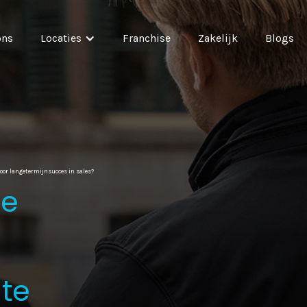
ons
Locaties
Franchise
Zakelijk
Blogs
oor langetermijnsucces in sales?
te
 te