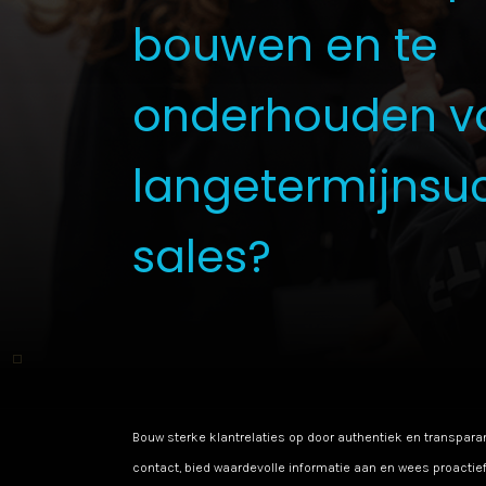
bouwen en te
onderhouden v
langetermijnsuc
sales?
Bouw sterke klantrelaties op door authentiek en transparan
contact, bied waardevolle informatie aan en wees proactie