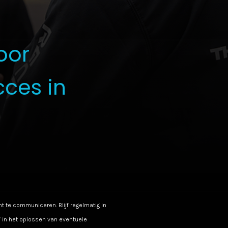
oor
ces in
t te communiceren. Blijf regelmatig in
f in het oplossen van eventuele