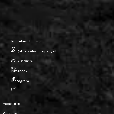
Vrijdag
10:00 - 16:00
Zaterdag
Gesloten
Zondag
Gesloten
Contact
Routebeschrijving
info@the-salescompany.nl
0252-278004
Facebook
Instagram
The Sales company
Vacatures
Over ons