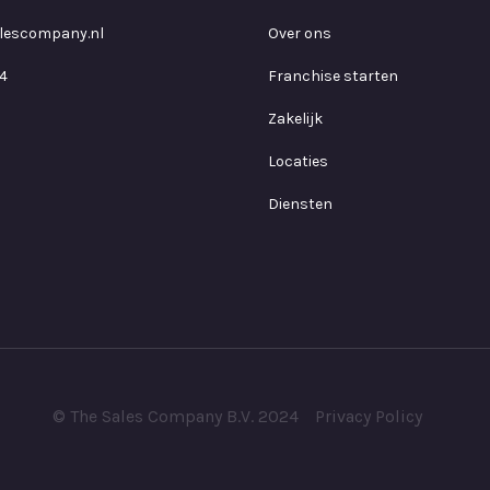
lescompany.nl
Over ons
4
Franchise starten
Zakelijk
Locaties
Diensten
© The Sales Company B.V. 2024
Privacy Policy