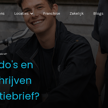
ons
Locaties
Franchise
Zakelijk
Blogs
iebrief?
do's en
hrijven
iebrief?